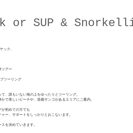
k or
SUP & Snorkell
カヤック、
察ツアー
ップツーリング
って、
誰もいない海の上をゆったりとツーリング。
静かで美しいビーチや、
造礁サンゴがあるエリアにご案内。
グが初めての方でも
チャー、
サポートをしっかりとおこないます。
ースを決めていきます。