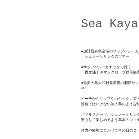
Sea Kaya
●加計呂麻島全域のサップorシー
シュノーケリングのツアー
●サップorシーカヤックで行く
呑之浦干潟マングローブ群落観
●奄美大島大和村発着青の洞窟サ
etc...
ビーチからサップやカヤックに乗
陸路ではいけない無人島のような
パドルスポーツ、シュノーケリン
安心して楽しめるよう基本のレク
体力や経験に合わせてその日のコ