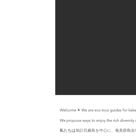
Welcome ✴︎ We are eco-tour guides for kaker
We propose ways to enjoy the rich diversity o
私たちは
​加計呂麻島を中心に、奄美群島