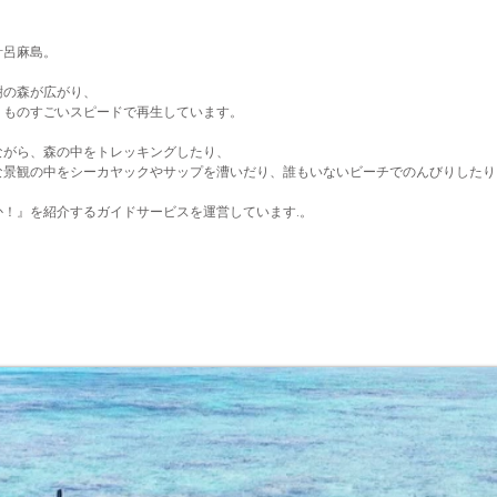
計呂麻島。
樹の森が広がり、
、
ものすごいスピードで再生しています。
ながら、
森の中をトレッキングしたり、
な景観の中を
シーカヤックやサップを漕いだり、誰もいないビーチでのんびりしたり
か！』を
紹介するガイドサービスを運営しています.。​