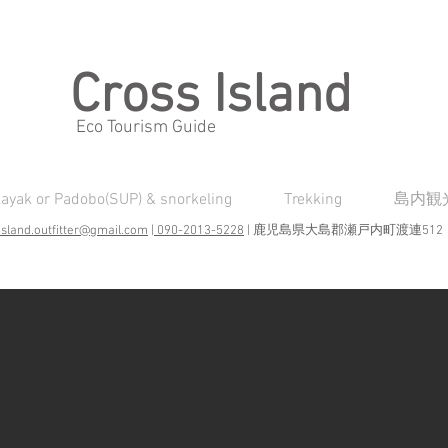
Cross Island
Eco Tourism Guide
ayak or Padobo(SUP) & snorkeling
Trekking
島内観
island.outfitter@gmail.com
|
090-2013-5228
| 鹿児島県大島郡瀬戸内町渡連512