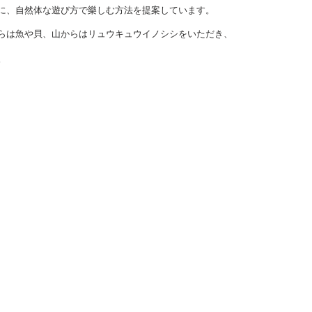
に、自然体な遊び方で樂しむ方法を提案しています。
らは魚や貝、山からはリュウキュウイノシシをいただき、
。